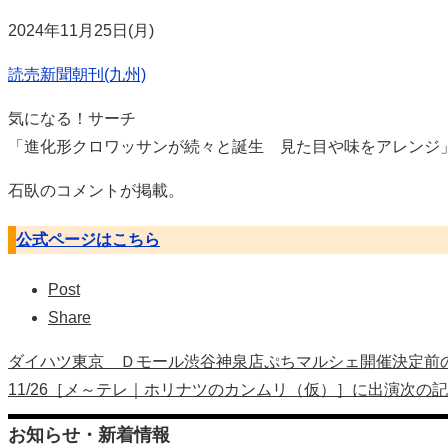
2024年11月25日(月)
読売新聞朝刊(九州)
気になる！サーチ
「進化形クロワッサンが続々と誕生 見た目や味をアレンジ
石臥のコメントが掲載。
公式ページはこちら
Post
Share
ダイハツ東京 Ｄモール渋谷神泉店ぷちマルシェ開催決定
前
11/26［メ～テレ｜ホリナツのカンムリ（仮）］に出演
次の記
お知らせ・新着情報